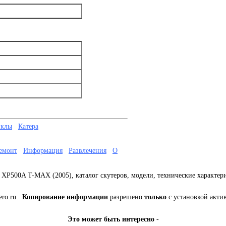
иклы
Катера
емонт
Информация
Развлечения
О
 XP500A T-MAX (2005), каталог скутеров, модели, технические характер
ero.ru.
Копирование информации
разрешено
только
с установкой акти
Это может быть интересно
-