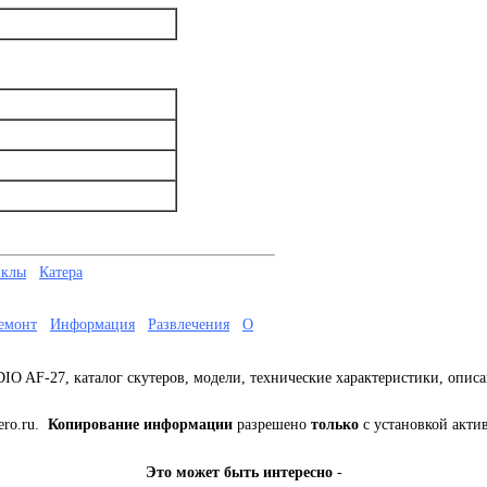
иклы
Катера
емонт
Информация
Развлечения
О
IO AF-27, каталог скутеров, модели, технические характеристики, опис
ero.ru.
Копирование информации
разрешено
только
с установкой акти
Это может быть интересно
-