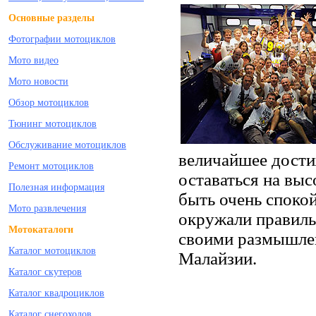
Основные разделы
Фотографии мотоциклов
Мото видео
Мото новости
Обзор мотоциклов
Тюнинг мотоциклов
Обслуживание мотоциклов
величайшее дости
Ремонт мотоциклов
оставаться на выс
Полезная информация
быть очень споко
Мото развлечения
окружали правильн
Мотокаталоги
своими размышлен
Каталог мотоциклов
Малайзии.
Каталог скутеров
Каталог квадроциклов
Каталог снегоходов