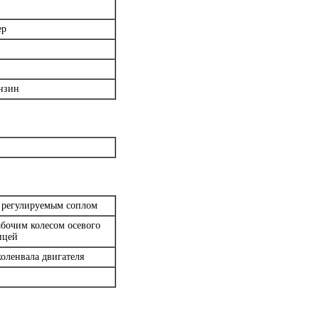
ер
ензин
с регулируемым соплом
абочим колесом осевого
пицей
коленвала двигателя