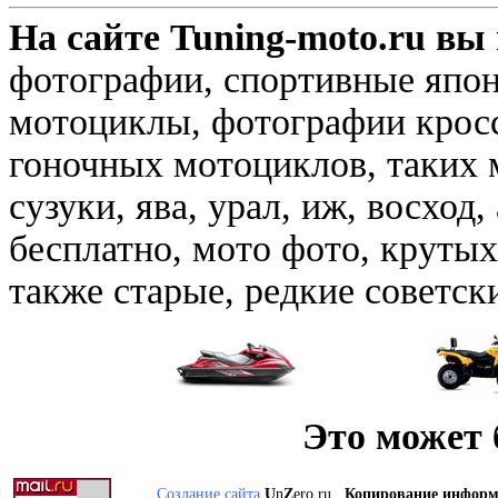
На сайте Tuning-moto.ru в
фотографии, спортивные япон
мотоциклы, фотографии крос
гоночных мотоциклов, таких м
сузуки, ява, урал, иж, восход,
бесплатно, мото фото, круты
также старые, редкие советс
Это может 
Создание сайта
U
n
Z
ero.ru.
Копирование инфор