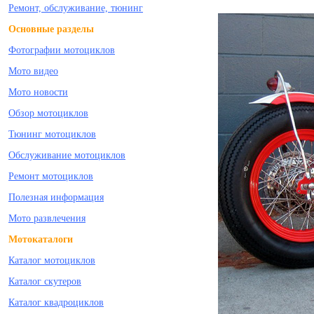
Ремонт, обслуживание, тюнинг
Основные разделы
Фотографии мотоциклов
Мото видео
Мото новости
Обзор мотоциклов
Тюнинг мотоциклов
Обслуживание мотоциклов
Ремонт мотоциклов
Полезная информация
Мото развлечения
Мотокаталоги
Каталог мотоциклов
Каталог скутеров
Каталог квадроциклов