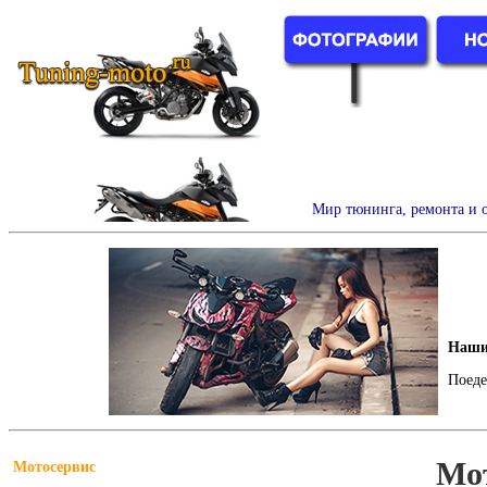
Мир тюнинга, ремонта и о
Наши
Поеде
Мо
Мотосервис