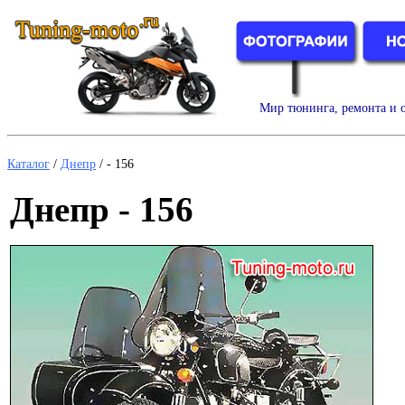
Мир тюнинга, ремонта и о
Каталог
/
Днепр
/
- 156
Днепр - 156